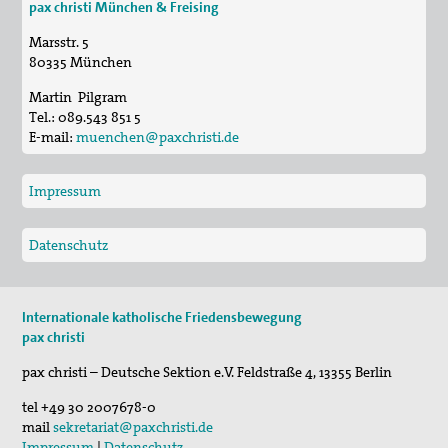
pax christi München & Freising
Friedensgottesdienst
Marsstr. 5
23. Sep 2026
80335
München
Friedensethische Aspekte in Magnifica Humanit…
Martin Pilgram
13. Okt 2026
Tel.:
089.543 851 5
Friedensgottesdienst
E-mail:
muenchen@paxchristi.de
Impressum
Datenschutz
Internationale katholische Friedensbewegung
pax christi
pax christi – Deutsche Sektion e.V.
Feldstraße 4
,
13355
Berlin
tel
+49 30 2007678-0
mail
sekretariat@paxchristi.de
Impressum
|
Datenschutz