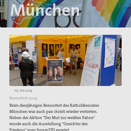
München
Pater Manfred Hörhammer
Wilhelmine Miller
Projekte
Kindersoldat*innen: Krieg statt Kindheit.
Das Mauermuseum in Bethlehem
Drohnen, Autonome Waffen
Freihandel - CETA, TTIP und TISA
Grundsätzliches zu TTIP
09. Jun 2024
Bennofest 2024
Kirchliche Stellungnahmen zu TTIP
Beim diesjährigen Bennofest des Katholikenrates
München war auch pax christi wieder vertreten.
Stellungnahmen aus der Friedensbewegung zu TTIP
Neben der Aktion "Der Mut zur weißen Fahne"
wurde auch die Ausstellung "Gesichter des
pax christi Aktivitäten um TTIP
Friedens" vom forumZfD gezeigt.