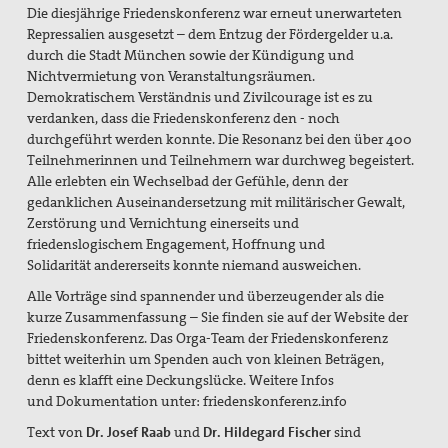
Die diesjährige Friedenskonferenz war
erneut unerwarteten
Repressalien
ausgesetzt – dem Entzug der Fördergelder u.a.
durch die Stadt München sowie der Kündigung und
Nichtvermietung von Veranstaltungsräumen.
Demokratischem Verständnis und Zivilcourage ist es zu
verdanken, dass die Friedenskonferenz den - noch
durchgeführt werden konnte. Die Resonanz bei den über 400
Teilnehmerinnen und Teilnehmern war durchweg begeistert.
Alle erlebten ein Wechselbad der Gefühle, denn der
gedanklichen Auseinandersetzung mit militärischer Gewalt,
Zerstörung und Vernichtung einerseits und
friedenslogischem Engagement, Hoffnung und
Solidarität andererseits konnte niemand ausweichen.
Alle Vorträge sind spannender und überzeugender als die
kurze Zusammenfassung – Sie finden sie auf der Website der
Friedenskonferenz. Das Orga-Team der Friedenskonferenz
bittet weiterhin um Spenden auch von kleinen Beträgen,
denn es klafft eine Deckungslücke. Weitere Infos
und Dokumentation unter: friedenskonferenz.info
Text von
Dr. Josef Raab
und
Dr. Hildegard Fischer
sind