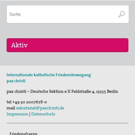
08. Sep 2026
Internationale katholische Friedensbewegung
Friedensgottesdienst
pax christi
23. Sep 2026
pax christi – Deutsche Sektion e.V.
Feldstraße 4
,
13355
Berlin
Friedensethische Aspekte in Magnifica Humanit…
tel
+49 30 2007678-0
13. Okt 2026
mail
sekretariat@paxchristi.de
Friedensgottesdienst
Impressum
|
Datenschutz
Friedensfragen