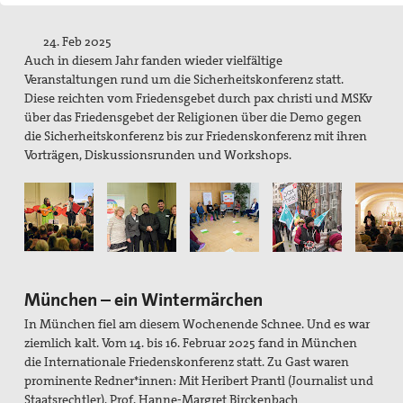
Pater Manfred Hörhammer
24. Feb 2025
Wilhelmine Miller
Auch in diesem Jahr fanden wieder vielfältige
Veranstaltungen rund um die Sicherheitskonferenz statt.
Projekte
Diese reichten vom Friedensgebet durch pax christi und MSKv
über das Friedensgebet der Religionen über die Demo gegen
Kindersoldat*innen: Krieg statt Kindheit.
die Sicherheitskonferenz bis zur Friedenskonferenz mit ihren
Vorträgen, Diskussionsrunden und Workshops.
Das Mauermuseum in Bethlehem
Drohnen, Autonome Waffen
Freihandel - CETA, TTIP und TISA
Grundsätzliches zu TTIP
München – ein Wintermärchen
Kirchliche Stellungnahmen zu TTIP
In München fiel am diesem Wochen
ende Schnee. Und es war
ziemlich kalt. Vom 14. bis 16. Februar 2025 fand in München
Stellungnahmen aus der Friedensbewegung zu TTIP
die Internationale Friedenskonferenz statt. Zu Gast waren
prominente Redner*innen: Mit Heribert
Prantl (Journalist und
pax christi Aktivitäten um TTIP
Staatsrechtler), Prof. Hanne-Margret Birckenbach