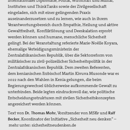
internationaler Diplomatie, Politik, Wirtschaft und Militär,
Instituten und ThinkTanks sowie der Zivilgesellschaft
eingeladen, sich mit einer gelingenden Praxis
auseinanderzusetzen und zu lernen, wie auch in ihrem
Verantwortungsbereich durch Empathie, Heilung und aktive
Gewaltfreiheit, Konfliktlösung und Deeskalation erprobt
werden können und humane, menschliche Sicherheit
gelingt. Bei der Veranstaltung referierte Marie-Noëlle Koyara,
ehemalige Verteidigungsministerin der
Zentralafrikanischen Republik, über die Sektorreform von
militärischer zu zivil-polizeilicher Sicherheitspolitik in der
Zentralafrikanischen Republik. Dem zweiten Referenten,
dem kenianischen Erzbischof Martin Kivuva Musonde war es
2022 nach den Wahlen in Kenia gelungen, die beim
Regierungswechsel üblicherweise aufkommende Gewalt zu
unterbinden. Beide legten eindrucksvoll dar, wie politische
Entscheidungsstrukturen mit zivilen Sicherheitskonzepten
angereichert werden können.
Text von
Dr. Thomas Mohr
, Vorsitzender von MSKv und
Ralf
Becker
, Koordinator der Initiative „Sicherheit neu denken“ –
mehr unter: sicherheitneudenken.de