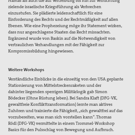
Hamas als auch die auf Vertreibung bis hin zur Vernichtung
zielende israelische Kriegsführung als Verbrechen
einzustufen. Sie plädierte leidenschaftlich für eine
Einforderung des Rechts und der Rechtmäßigkeit auf allen
Ebenen. Wie eine Prophezeiung möge ihr Statement wirken,
dass
nur angeschlagene Staaten das Recht
missachten.
Ergänzend wurde von Baskin auf die Notwendigkeit von
vertraulichen Verhandlungen mit der Fähigkeit zur
Kompromissbildung hingewiesen.
Weitere Workshops
Verständliche Einblicke in die einseitig
von den USA geplante
Stationierung von Mittelstreckenraketen und der
dahinter liegenden sperrigen Militärlogik gab Simon
Bödecker (Ohne Rüstung leben). Bei Sandra Klaft (DFG-VK,
gewaltfreie Konflikttransformation) lernte man aktives
Zuhören und trainierte die Fähigkeit, „sich gewaltfrei auf das
vorzubereiten, was man sich vorstellen kann“. Thomas
Rödl (DFG-VK) vermittelte in einem Trommel-Workshop
Basics für den Pulsschlag von Bewegung und Aufbruch.