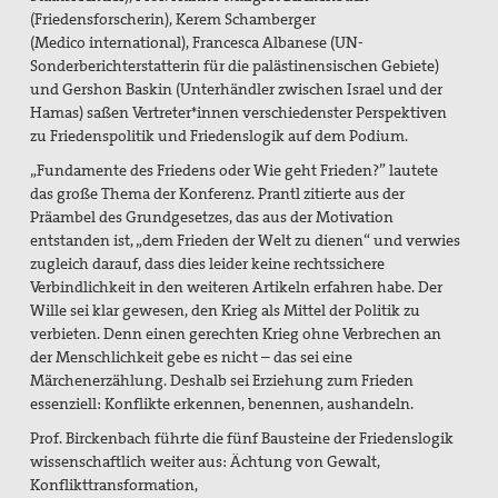
(Friedensforscherin), Kerem Schamberger
TTIP Aktionen
(Medico international), Francesca Albanese (UN-
Erklärungen
Sonderberichterstatterin für die palästinensischen Gebiete)
und Gershon Baskin (Unterhändler zwischen Israel und der
Material
Hamas) saßen Vertreter*innen verschiedenster Perspektiven
zu Friedenspolitik und Friedenslogik auf dem Podium.
Partner
„Fundamente des Friedens oder Wie geht
Frieden?” lautete
das große Thema der Konferenz. Prantl zitierte aus der
Suche
Präambel des Grundgesetzes, das aus der Motivation
entstanden ist, „dem Frieden der Welt zu dienen“ und verwies
zugleich darauf, dass dies leider keine rechtssichere
Verbindlichkeit in den weiteren Artikeln erfahren habe. Der
Wille sei klar gewesen, den Krieg als Mittel der Politik zu
verbieten. Denn einen gerechten Krieg ohne Verbrechen an
der Menschlichkeit gebe es nicht – das sei eine
Märchenerzählung. Deshalb sei Erziehung zum Frieden
essenziell: Konflikte erkennen, benennen, aushandeln.
Prof. Birckenbach führte die fünf Bausteine der Friedenslogik
wissenschaftlich weiter aus: Ächtung von Gewalt,
Konflikttransformation,