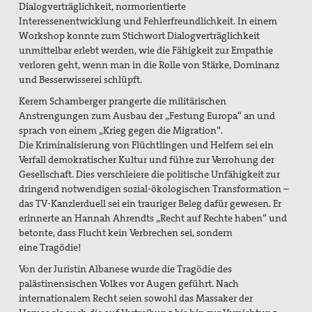
Dialogverträglichkeit, normorientierte
Interessenentwicklung und Fehlerfreundlichkeit. In einem
Workshop konnte zum Stichwort Dialogverträglichkeit
unmittelbar erlebt werden, wie die Fähigkeit zur Empathie
verloren geht, wenn man in die Rolle von Stärke, Dominanz
und Besserwisserei schlüpft.
Kerem Schamberger prangerte die militärischen
Anstrengungen zum Ausbau der „Festung Europa“ an und
sprach von einem „Krieg gegen die Migration“.
Die Kriminalisierung von Flüchtlingen und Helfern sei ein
Verfall demokratischer Kultur und führe zur Verrohung der
Gesellschaft. Dies verschleiere die politische Unfähigkeit zur
dringend notwendigen sozial-ökologischen Transformation –
das TV-Kanzlerduell sei ein trauriger Beleg dafür gewesen. Er
erinnerte an Hannah Ahrendts „Recht
auf Rechte haben“ und
betonte, dass
Flucht kein Verbrechen sei, sondern
eine Tragödie!
Von der Juristin Albanese wurde die Tragö
die des
palästinensischen Volkes vor Augen geführt. Nach
internationalem Recht seien sowohl das Massaker der