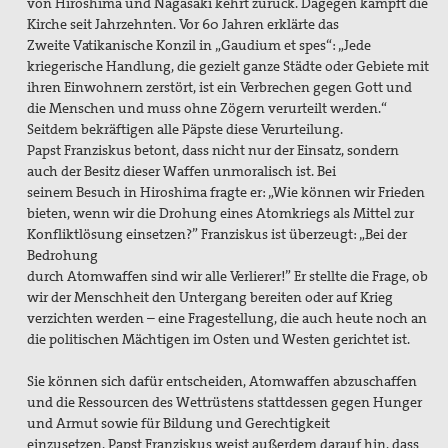
von Hiroshima
und Nagasaki kehrt zurück. Dagegen
kämpft die
Kirche seit Jahrzehnten.
Vor 60 Jahren erklärte das
Zweite
Vatikanische Konzil in „Gaudium et
spes“: „Jede
kriegerische Handlung,
die gezielt ganze Städte oder Gebiete
mit
ihren Einwohnern zerstört, ist ein
Verbrechen gegen Gott und
die Menschen
und muss ohne Zögern verurteilt
werden.“
Seitdem bekräftigen
alle Päpste diese Verurteilung.
Papst
Franziskus betont, dass nicht nur der
Einsatz, sondern
auch der Besitz dieser
Waffen unmoralisch ist. Bei
seinem
Besuch in Hiroshima fragte er:
„Wie können wir Frieden
bieten, wenn
wir die Drohung eines Atomkriegs als
Mittel zur
Konfliktlösung einsetzen?”
Franziskus ist überzeugt: „Bei der
Bedrohung
durch Atomwaffen sind wir alle
Verlierer!” Er stellte die Frage, ob
wir
der Menschheit den Untergang bereiten
oder auf Krieg
verzichten werden
– eine Fragestellung, die auch heute
noch an
die politischen Mächtigen im
Osten und Westen gerichtet ist.
Sie können sich dafür entscheiden,
Atomwaffen abzuschaffen
und die
Ressourcen des Wettrüstens stattdessen
gegen Hunger
und Armut sowie
für Bildung und Gerechtigkeit
einzusetzen.
Papst Franziskus weist außerdem
darauf hin, dass