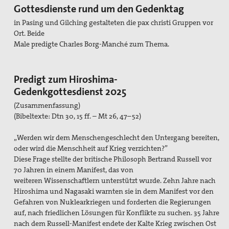
Gottesdienste rund um den Gedenktag
in Pasing und Gilching gestalteten
die pax christi Gruppen vor
Ort. Beide
Male
predigte Charles Borg-
Manché zum Thema.
Predigt zum Hiroshima-
Gedenkgottesdienst 2025
(Zusammenfassung)
(Bibeltexte: Dtn 30, 15 ff. – Mt 26,
47–52)
„Werden wir dem Menschengeschlecht
den Untergang bereiten,
oder wird die
Menschheit auf Krieg verzichten?”
Diese Frage stellte der britische Philosoph
Bertrand Russell vor
70 Jahren
in einem Manifest, das von
weiteren
Wissenschaftlern unterstützt wurde.
Zehn Jahre nach
Hiroshima und Nagasaki
warnten sie in dem Manifest
vor den
Gefahren von Nuklearkriegen
und forderten die Regierungen
auf,
nach friedlichen Lösungen für Konfl
ikte zu suchen. 35 Jahre
nach dem
Russell-Manifest endete der Kalte
Krieg zwischen Ost