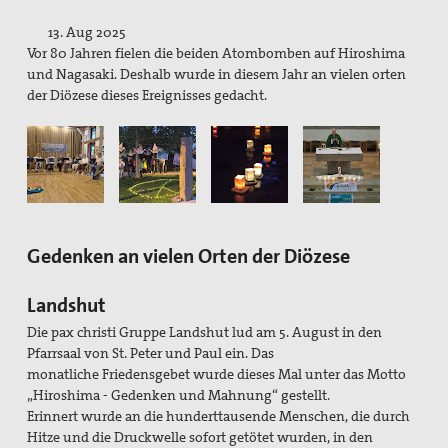
Pater Manfred Hörhammer
13. Aug 2025
Vor 80 Jahren fielen die beiden Atombomben auf Hiroshima
Wilhelmine Miller
und Nagasaki. Deshalb wurde in diesem Jahr an vielen orten
der Diözese dieses Ereignisses gedacht.
Projekte
Kindersoldat*innen: Krieg statt Kindheit.
Das Mauermuseum in Bethlehem
Drohnen, Autonome Waffen
Gedenken an vielen Orten der Diözese
Freihandel - CETA, TTIP und TISA
Grundsätzliches zu TTIP
Landshut
Die pax christi Gruppe Landshut lud am 5. August in den
Kirchliche Stellungnahmen zu TTIP
Pfarrsaal von St. Peter und Paul ein. Das
monatliche Friedensgebet wurde dieses Mal unter das Motto
Stellungnahmen aus der Friedensbewegung zu TTIP
„Hiroshima - Gedenken und
Mahnung“ gestellt.
Erinnert wurde an die hunderttausende Menschen, die durch
pax christi Aktivitäten um TTIP
Hitze und die Druckwelle sofort getötet wurden, in den