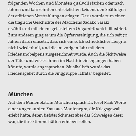
folgenden Wochen und Monaten qualvoll starben oder nach
TTIP Aktionen
Jahren
und Jahrzehnten entsetzlichen Leidens den Spätfolgen
der erlittenen Verstrahlungen erlagen. Dazu wurde zum einen
Erklärungen
die tragische Geschichte des Mädchens Sadako Sasaki
erzählt
und mit einem gebasteltem Origami-
Kranich illustriert.
Material
Zum anderen ging
es um die Opfervereinigung, die sich
seit 70
Jahren dafür einsetzt, dass sich
ein solch schreckliches Ereignis
Partner
nicht
wiederholt, und die im vorigen Jahr mit
dem
Friedensnobelpreis ausgezeichnet
wurde. Auch die Sichtweise
Suche
der
Täter und wie es ihnen im Nachhinein
ergangen haben
könnte,
wurde angesprochen. Musikalisch
wurde das
Friedensgebet
durch die Singgruppe
„Effata“ begleitet.
München
Auf dem Marienplatz in München sprach Dr. Josef Raab Worte
einer ungenannten Frau aus Montenegro, die Kriegsgewalt
erlebt hatte, deren tiefster Schmerz aber das Schweigen derer
war, die ihre Stimme hätten erheben sollen.