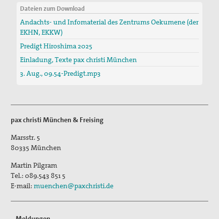
Dateien zum Download
Andachts- und Infomaterial des Zentrums Oekumene (der
EKHN, EKKW)
Predigt Hiroshima 2025
Einladung, Texte pax christi München
3. Aug., 09.54-Predigt​.mp3
pax christi München & Freising
Marsstr. 5
80335
München
Martin Pilgram
Tel.:
089.543 851 5
E-mail:
muenchen@paxchristi.de
Meldungen