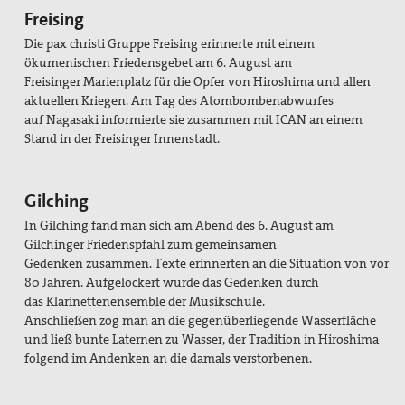
Freising
Die pax christi Gruppe Freising erinnerte
mit einem
ökumenischen Friedensgebet
am 6. August am
Freisinger
Marienplatz für die Opfer von Hiroshima
und allen
aktuellen Kriegen. Am
Tag des Atombombenabwurfes
auf
Nagasaki informierte sie zusammen
mit ICAN an einem
Stand in der Freisinger
Innenstadt.
Gilching
In Gilching fand man sich am Abend
des 6. August am
Gilchinger Friedenspfahl
zum gemeinsamen
Gedenken
zusammen. Texte erinnerten an die
Situation von vor
80 Jahren. Aufgelockert
wurde das Gedenken durch
das
Klarinettenensemble der Musikschule.
Anschließen zog man an die gegenüberliegende
Wasserfläche
und ließ
bunte Laternen zu Wasser, der Tradition
in Hiroshima
folgend im Andenken
an die damals verstorbenen.