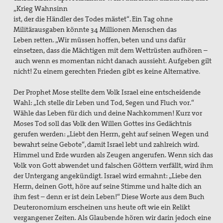
„Krieg Wahnsinn
ist, der die Händler des Todes mästet“.
Ein Tag ohne
Militärausgaben könnte
34 Millionen Menschen das
Leben
retten. „Wir müssen hoffen, beten und
uns dafür
einsetzen, dass die Mächtigen
mit dem Wettrüsten aufhören –
auch wenn es momentan nicht danach
aussieht. Aufgeben gilt
nicht! Zu einem
gerechten Frieden gibt es keine Alternative.
Der Prophet Mose stellte dem Volk
Israel eine entscheidende
Wahl: „Ich
stelle dir Leben und Tod, Segen und
Fluch vor.“
Wähle das Leben für dich
und deine Nachkommen! Kurz vor
Moses
Tod soll das Volk den Willen Gottes
ins Gedächtnis
gerufen werden:
„Liebt den Herrn, geht auf seinen Wegen
und
bewahrt seine Gebote“, damit
Israel lebt und zahlreich wird.
Himmel
und Erde wurden als Zeugen angerufen.
Wenn sich das
Volk von Gott abwendet
und falschen Göttern verfällt,
wird ihm
der Untergang angekündigt.
Israel wird ermahnt: „Liebe den
Herrn,
deinen Gott, höre auf seine Stimme
und halte dich an
ihm fest – denn er
ist dein Leben!“ Diese Worte aus dem
Buch
Deuteronomium erscheinen uns
heute oft wie ein Relikt
vergangener
Zeiten. Als Glaubende hören wir darin
jedoch eine