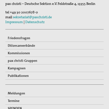
23. Sep 2026
pax christi – Deutsche Sektion e.V.
Feldstraße 4
,
13355
Berlin
Friedensethische Aspekte in Magnifica Humanit…
tel
+49 30 2007678-0
13. Okt 2026
mail
sekretariat@paxchristi.de
Friedensgottesdienst
Impressum
|
Datenschutz
Friedensfragen
Diözesanverbände
Kommissionen
pax christi-Gruppen
Kampagnen
Publikationen
Meldungen
Termine
SPENDEN