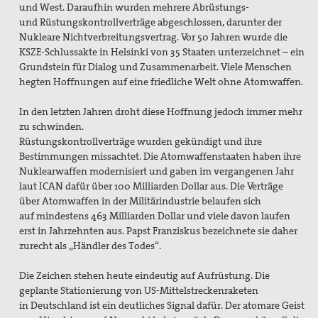
und West. Daraufhin
wurden mehrere Abrüstungs-
und
Rüstungskontrollverträge abgeschlossen,
darunter der
Nukleare Nichtverbreitungsvertrag.
Vor 50 Jahren wurde
die
KSZE-Schlussakte in Helsinki von
35 Staaten unterzeichnet – ein
Grundstein
für Dialog und Zusammenarbeit.
Viele Menschen
hegten Hoffnungen
auf eine friedliche Welt ohne Atomwaf
fen.
In den letzten Jahren droht diese Hoffnung
jedoch immer mehr
zu schwinden.
Rüstungskontrollverträge
wurden
gekündigt und ihre
Bestimmungen
missachtet. Die Atomwaffenstaaten
haben ihre
Nuklearwaffen modernisiert
und gaben im vergangenen Jahr
laut
ICAN dafür über 100 Milliarden Dollar
aus. Die Verträge
über Atomwaffen in
der Militärindustrie belaufen sich
auf
mindestens 463 Milliarden Dollar und
viele davon laufen
erst in Jahrzehnten
aus. Papst Franziskus bezeichnete
sie daher
zurecht als „Händler des Todes“.
Die Zeichen stehen heute eindeutig
auf Aufrüstung. Die
geplante Stationierung
von US-Mittelstreckenraketen
in
Deutschland ist ein deutliches Signal
dafür. Der atomare Geist