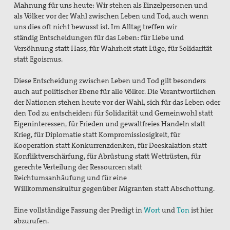
Mahnung für uns heute:
Wir stehen als Einzelpersonen und
als
Völker vor der Wahl zwischen Leben
und Tod, auch wenn
uns dies oft nicht
bewusst ist. Im Alltag treffen
wir
ständig
Entscheidungen für das Leben: für
Liebe und
Versöhnung statt Hass, für
Wahrheit statt Lüge, für Solidarität
statt
Egoismus.
Diese Entscheidung zwischen Leben
und Tod gilt besonders
auch auf
politischer Ebene für alle Völker. Die
Verantwortlichen
der Nationen stehen
heute vor der Wahl, sich für das Leben
oder
den Tod zu entscheiden: für Solidarität
und Gemeinwohl statt
Eigeninteressen,
für Frieden und gewaltfreies
Handeln statt
Krieg, für Diplomatie statt
Kompromisslosigkeit, für
Kooperation
statt Konkurrenzdenken, für Deeskalation
statt
Konfliktverschärfung, für Abrüstung
statt Wettrüsten, für
gerechte
Verteilung der Ressourcen statt
Reichtumsanhäufung
und für eine
Willkommenskultur
gegenüber Migranten statt
Abschottung.
Eine vollständige Fassung der Predigt
in
Wort
und
Ton
ist hier
abzurufen.