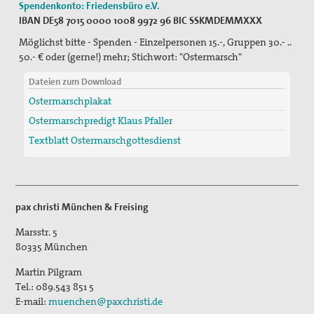
Spendenkonto: Friedensbüro e.V.
IBAN DE58 7015 0000 1008 9972 96
BIC SSKMDEMMXXX
Möglichst bitte - Spenden - Einzelpersonen 15.-, Gruppen 30.- ..
50.- € oder (gerne!) mehr; Stichwort: "Ostermarsch"
Dateien zum Download
Ostermarschplakat
Ostermarschpredigt Klaus Pfaller
Textblatt Ostermarschgottesdienst
pax christi München & Freising
Marsstr. 5
80335
München
Martin Pilgram
Tel.:
089.543 851 5
E-mail:
muenchen@paxchristi.de