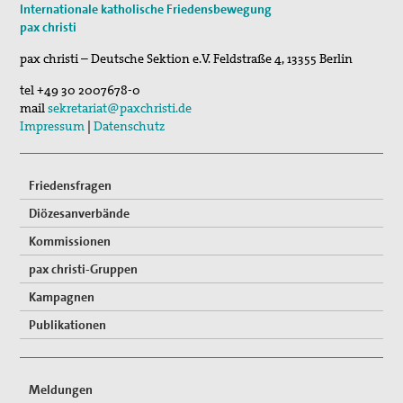
Internationale katholische Friedensbewegung
Friedensgottesdienst
pax christi
23. Sep 2026
pax christi – Deutsche Sektion e.V.
Feldstraße 4
,
13355
Berlin
Friedensethische Aspekte in Magnifica Humanit…
tel
+49 30 2007678-0
13. Okt 2026
mail
sekretariat@paxchristi.de
Friedensgottesdienst
Impressum
|
Datenschutz
Friedensfragen
Diözesanverbände
Kommissionen
pax christi-Gruppen
Kampagnen
Publikationen
Meldungen