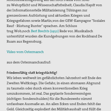
TTIP Aktionen
zu Wehrpflicht und Wissenschaftsfreiheit,
Claudia Haydt
von
der Informationsstelle Militarisierung Tübingen zur
Erklärungen
grenzenlosen Aufrüstung und aktuellen Kriegen und
Kriegsgefahren sowie
Martin,von der
GEW-Kampagne "Soziales
Material
Rauf - Rüstung Runter" sprachen. Am Schluss
trug
Wob,noch
Bert Brechts (1952)
Rede vor. Musikalisch
Partner
unterstützt wurden die Kundgebungen von der
Rockband
De
Ruam
aus Regensburg.
Suche
Video vom Ostermarsch
aus dem Ostermarschaufruf:
Friedensfähig statt kriegstüchtig!
Wir leben weltweit im gefährlichsten Jahrzehnt seit Ende des
Zweiten Weltkriegs. Die Gefahr, in einen atomaren Abgrund
zu taumeln oder durch einen konventionellen Krieg
umzukommen, ist real. Das geplante Sondervermögen
(richtiger: Sonderschulden) für die Bundeswehr nimmt
unfassbare Ausmaße an. An allen Ecken und Enden fehlt das
Geld. Gleichzeitig explodiert der Militärhaushalt und füllt die