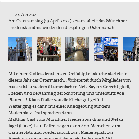
Pater Manfred Hörhammer
27. Apr 2025
Wilhelmine Miller
Am Ostersamstag (19.April 2024) veranstaltete das Münchner
Friedensbündnis wieder den diesjährigen Ostermarsch
Projekte
Kindersoldat*innen: Krieg statt Kindheit.
Das Mauermuseum in Bethlehem
Drohnen, Autonome Waffen
Mit einem Gottesdienst in der Dreifaltigkeitskirche startete in
diesem Jahr der Ostermarsch. . Vorbereitet durch Mitglieder von
Freihandel - CETA, TTIP und TISA
pax christi und dem ökumenischen Netz Bayern Gerechtigkeit,
Frieden und Bewahrung der Schöpfung und unterstütz von
Grundsätzliches zu TTIP
Pfarrer i.R. Klaus Pfaller war die Kirche gut gefüllt.
Weiter ging es dann mit einer Kundgebung auf dem
Kirchliche Stellungnahmen zu TTIP
Marienplatz. Dort sprachen dann
Stellungnahmen aus der Friedensbewegung zu TTIP
Matthias Gast vom Münchner Friedensbündnis und Stefan
Jagel
(Linke).
Laut Polizei zogen dann 800 Menschen zum
pax christi Aktivitäten um TTIP
Gärtnerplatz und wieder zurück zum Marieneplatz zur
Abschlusskundgebung auf der noch
Paula
vom SDAJ