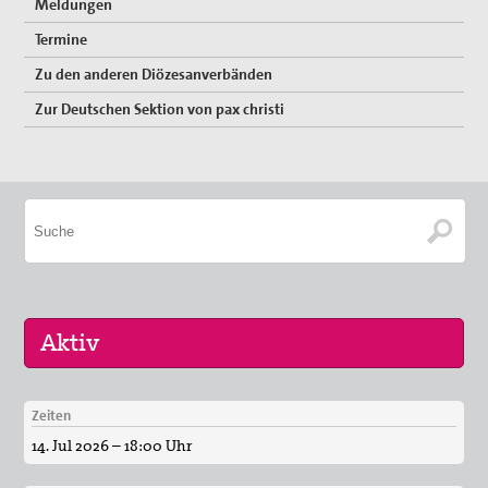
Meldungen
TTIP Aktionen
Termine
Erklärungen
Zu den anderen Diözesanverbänden
Material
Zur Deutschen Sektion von pax christi
Partner
Suche
Zeiten
08. Sep 2026
14. Jul 2026 – 18:00 Uhr
Friedensgottesdienst