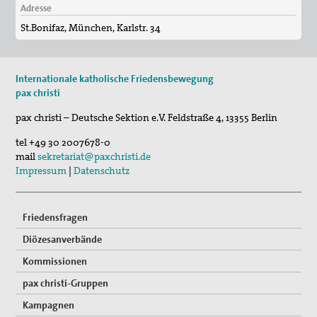
23. Sep 2026
Adresse
Friedensethische Aspekte in Magnifica Humanit…
St.Bonifaz, München, Karlstr. 34
13. Okt 2026
Friedensgottesdienst
Internationale katholische Friedensbewegung
pax christi
pax christi – Deutsche Sektion e.V.
Feldstraße 4
,
13355
Berlin
tel
+49 30 2007678-0
mail
sekretariat@paxchristi.de
Impressum
|
Datenschutz
Friedensfragen
Diözesanverbände
Kommissionen
pax christi-Gruppen
Kampagnen