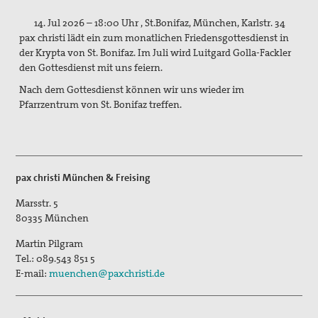
Pater Manfred Hörhammer
14. Jul 2026 – 18:00 Uhr , St.Bonifaz, München, Karlstr. 34
pax christi lädt ein zum monatlichen Friedensgottesdienst in
Wilhelmine Miller
der Krypta von St. Bonifaz. Im Juli wird Luitgard Golla-Fackler
den Gottesdienst mit uns feiern.
Projekte
Nach dem Gottesdienst können wir uns wieder im
Kindersoldat*innen: Krieg statt Kindheit.
Pfarrzentrum von St. Bonifaz treffen.
Das Mauermuseum in Bethlehem
Drohnen, Autonome Waffen
pax christi München & Freising
Freihandel - CETA, TTIP und TISA
Marsstr. 5
Grundsätzliches zu TTIP
80335
München
Kirchliche Stellungnahmen zu TTIP
Martin Pilgram
Tel.:
089.543 851 5
Stellungnahmen aus der Friedensbewegung zu TTIP
E-mail:
muenchen@paxchristi.de
pax christi Aktivitäten um TTIP